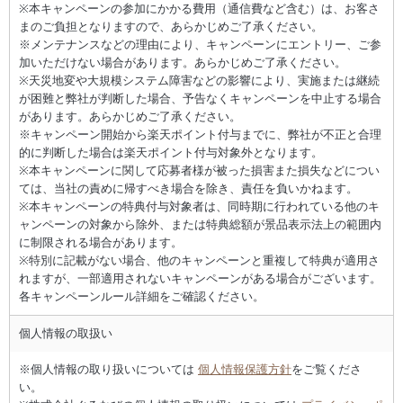
※本キャンペーンの参加にかかる費用（通信費など含む）は、お客さ
まのご負担となりますので、あらかじめご了承ください。
※メンテナンスなどの理由により、キャンペーンにエントリー、ご参
加いただけない場合があります。あらかじめご了承ください。
※天災地変や大規模システム障害などの影響により、実施または継続
が困難と弊社が判断した場合、予告なくキャンペーンを中止する場合
があります。あらかじめご了承ください。
※キャンペーン開始から楽天ポイント付与までに、弊社が不正と合理
的に判断した場合は楽天ポイント付与対象外となります。
※本キャンペーンに関して応募者様が被った損害また損失などについ
ては、当社の責めに帰すべき場合を除き、責任を負いかねます。
※本キャンペーンの特典付与対象者は、同時期に行われている他のキ
ャンペーンの対象から除外、または特典総額が景品表示法上の範囲内
に制限される場合があります。
※特別に記載がない場合、他のキャンペーンと重複して特典が適用さ
れますが、一部適用されないキャンペーンがある場合がございます。
各キャンペーンルール詳細をご確認ください。
個人情報の取扱い
※個人情報の取り扱いについては
個人情報保護方針
をご覧くださ
い。